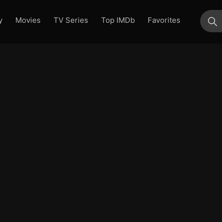
y
Movies
TV Series
Top IMDb
Favorites
su