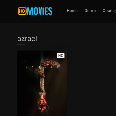
Home
Genre
Countr
azrael
HD